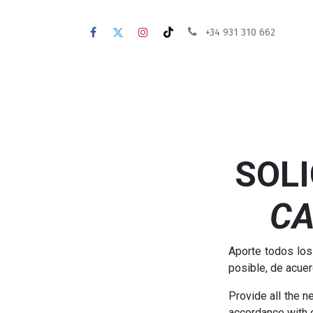
+34 931 310 662
SOLI
CA
Aporte todos los
posible, de acue
Provide all the n
accordance with 