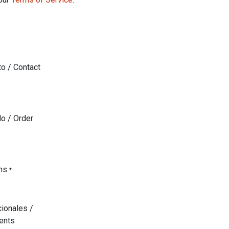
to / Contact
o / Order
ns
*
ionales /
ents